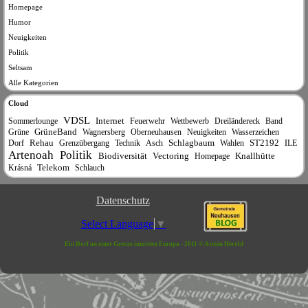
Homepage
Humor
Neuigkeiten
Politik
Seltsam
Alle Kategorien
Cloud
VDSL
Internet
Sommerlounge
Feuerwehr
Wettbewerb
Dreiländereck
Band
GrüneBand
Grüne
Wagnersberg
Oberneuhausen
Neuigkeiten
Wasserzeichen
Rehau
Schlagbaum
ST2192
Dorf
Grenzübergang
Technik
Asch
Wahlen
ILE
Artenoah
Politik
Biodiversität
Vectoring
Knallhütte
Homepage
Telekom
Krásná
Schlauch
Datenschutz
Select Language
▼
Ein Dorf an einer Grenze inmitten Europa - 2011 © Armin Herold