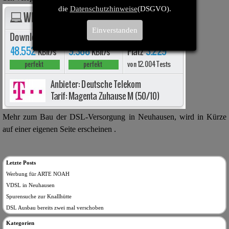
die
Datenschutzhinweise
(DSGVO).
Einverstanden
Mehr zum Bau der DSL-
Versorgung in Neuhausen, wird in Kürze
auf einer eigenen Seite erscheinen .
Letzte Posts
Werbung für ARTE NOAH
VDSL in Neuhausen
Spurensuche zur Knallhütte
DSL Ausbau bereits zwei mal verschoben
Kategorien