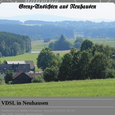
Grenz-Ansichten aus Neuhausen
VDSL in Neuhausen
Veröffentlicht von
Armin
in
Neuigkeiten
· Sonntag 28 Jan 2018 ·
1:00
Tags:
VDSL
,
Vectoring
,
Telekom
,
Internet