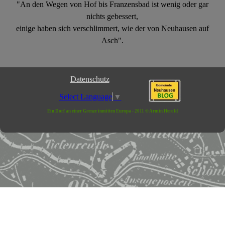
"An den Wegen von Hof bis Franzensbad ist wenig oder gar
nichts gebessert,
einige haben sich verschlimmert, wie der von Neuhausen auf
Asch".
Datenschutz
Select Language
▼
Ein Dorf an einer Grenze inmitten Europa - 2011 © Armin Herold