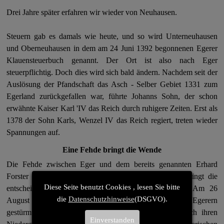
Drei Jahre später erfahren wir wieder von Neuhausen.
Steuern gab es damals wie heute, und so wird Unterneuhausen
und Oberneuhausen in dem am 24 Juni 1392 begonnenen Egerer
Klauensteuerbuch genannt. Der Ort ist also nach Eger
steuerpflichtig. Doch dies wird sich bald ändern. Nachdem seit der
Auslösung der Pfandschaft das Asch - Selber Gebiet 1331 zum
Egerland zurückgefallen war, führte Johanns Sohn, der schon
erwähnte Kaiser Karl 'IV das Reich durch ruhigere Zeiten. Erst als
1378 der Sohn Karls, Wenzel IV das Reich regiert, treten wieder
Spannungen auf.
Eine Fehde bringt die Wende
Die Fehde zwischen Eger und dem bereits genannten Erhard
Forster mit Sitz auf der Burg Neuhaus an der Eger, bringt die
Diese Seite benutzt Cookies , lesen Sie bitte
entscheidende Wende in der Geschichte Neuhausens.
Am 26
die
Datenschutzhinweise
(DSGVO).
August 1412 wird die Burg Neuhaus a.d.Eger von den Egerern
gestürmt und zerstört.
Die Forster Sippe, bedingt durch ihren
Einverstanden