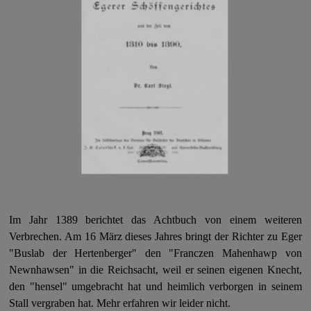
Im Jahr 1389 berichtet das Achtbuch von einem weiteren
Verbrechen. Am 16 März dieses Jahres bringt der Richter zu Eger
"Buslab der Hertenberger" den "Franczen Mahenhawp von
Newnhawsen" in die Reichsacht, weil er seinen eigenen Knecht,
den "hensel" umgebracht hat und heimlich verborgen in seinem
Stall vergraben hat. Mehr erfahren wir leider nicht.