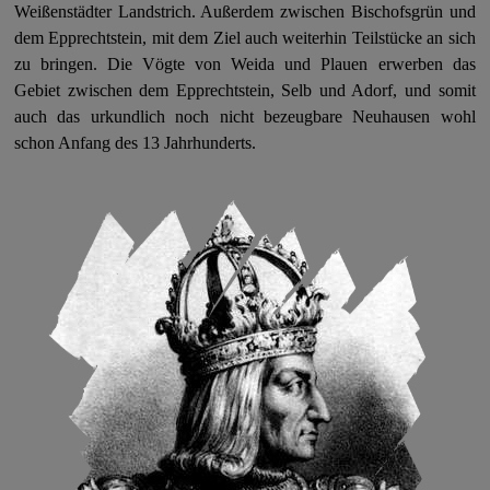
Weißenstädter Landstrich. Außerdem zwischen Bischofsgrün und
dem Epprechtstein, mit dem Ziel auch weiterhin Teilstücke an sich
zu bringen. Die Vögte von Weida und Plauen erwerben das
Gebiet zwischen dem Epprechtstein, Selb und Adorf, und somit
auch das urkundlich noch nicht bezeugbare Neuhausen wohl
schon Anfang des 13 Jahrhunderts.