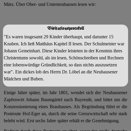
März. Über Ober- und Unterneuhausen lesen wir:
Visitationsprotokoll
"Es waren insgesamt 29 Kinder überhaupt, und darunter 15
Knaben. Ich ließ Matthäus Kapitel II lesen. Der Schulmeister war
Johann Gemeinhart. Diese Kinder leisteten in der Kenntnis ihres
Christentums sowohl, als im lesen, Schönschreiben und Rechnen
eine lobenswürdige Gründlichkeit, so dass nichts auszusetzen
war". Ein dickes lob des Herrn Dr. Löbel an die Neuhausener
Mädchen und Buben.
Einige Jahre später, im Jahr 1801, wendet sich der Neuhausener
Zapfenwirt Johann Baumgärtel nach Bayreuth, und bittet um die
Konzessionierung eines Brauhauses. Als Begründung führt er die
Postroute Hof-Eger an, durch die seine Grenzwirtschaft sehr stark
belebt wird. Erst sechs Jahre später erhält er die Genehmigung.