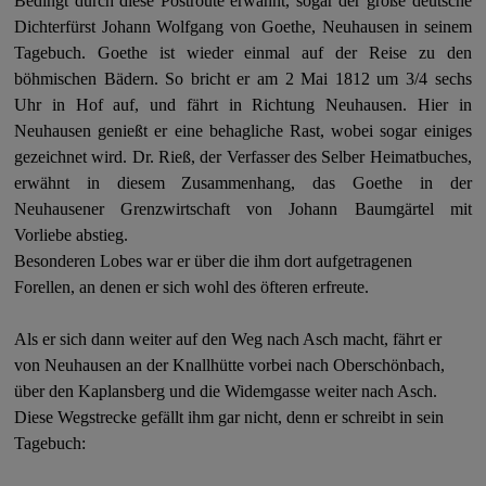
Bedingt durch diese Postroute erwähnt, sogar der große deutsche
Dichterfürst Johann Wolfgang von Goethe, Neuhausen in seinem
Tagebuch. Goethe ist wieder einmal auf der Reise zu den
böhmischen Bädern. So bricht er am 2 Mai 1812 um 3/4 sechs
Uhr in Hof auf, und fährt in Richtung Neuhausen. Hier in
Neuhausen genießt er eine behagliche Rast, wobei sogar einiges
gezeichnet wird. Dr. Rieß, der Verfasser des Selber Heimatbuches,
erwähnt in diesem Zusammenhang, das Goethe in der
Neuhausener Grenzwirtschaft von Johann Baumgärtel mit
Vorliebe abstieg.
Besonderen Lobes war er über die ihm dort aufgetragenen
Forellen, an denen er sich wohl des öfteren erfreute.
Als er sich dann weiter auf den Weg nach Asch macht, fährt er
von Neuhausen an der Knallhütte vorbei nach Oberschönbach,
über den Kaplansberg und die Widemgasse weiter nach Asch.
Diese Wegstrecke gefällt ihm gar nicht, denn er schreibt in sein
Tagebuch: