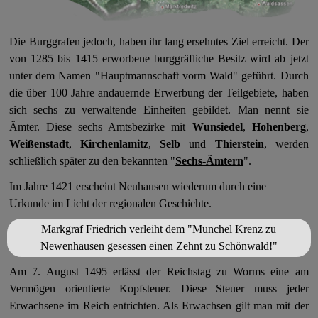
Die Burggrafen jedoch, haben ihr lang ersehntes Ziel erreicht. Der
von 1285 bis 1415 erworbene burggräfliche Besitz wird ab jetzt
unter dem Namen "Hauptmannschaft vorm Wald" geführt. Durch
die über 100 Jahre andauernde Erwerbung der Teilgebiete, haben
sich sechs zu verwaltende Einheiten gebildet. Man nennt sie
Ämter. Diese sechs Amtsbezirke mit
Wunsiedel
,
Hohenberg
,
Weißenstadt
,
Kirchenlamitz
,
Selb
und
Thierstein
, werden
schließlich später zu den bekannten
"
Sechs-Ämtern
".
Im Jahre 1421 erscheint Neuhausen wiederum durch eine
Urkunde im Licht der regionalen Geschichte.
Markgraf Friedrich verleiht dem
"Munchel Krenz zu
Newenhausen gesessen einen Zehnt zu Schönwald!"
Am 7. August 1495 erlässt der Reichstag zu Worms eine am
Vermögen orientierte Kopfsteuer. Diese Steuer muss jeder
Erwachsene im Reich entrichten. Als Erwachsen gilt man mit der