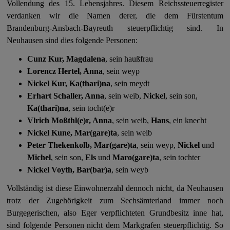
Vollendung des 15. Lebensjahres. Diesem Reichssteuerregister
verdanken wir die Namen derer, die dem Fürstentum
Brandenburg-Ansbach-Bayreuth steuerpflichtig sind. In
Neuhausen sind dies folgende Personen:
Cunz Kur, Magdalena
, sein haußfrau
Lorencz Hertel, Anna
, sein weyp
Nickel Kur, Ka(thari)na
, sein meydt
Erhart Schaller, Anna
, sein weib,
Nickel
, sein son,
Ka(thari)na
, sein tocht(e)r
Vlrich Moßthl(e)r, Anna
, sein weib,
Hans
, ein knecht
Nickel Kune, Mar(gare)ta
, sein weib
Peter Thekenkolb, Mar(gare)ta
, sein weyp,
Nickel
und
Michel
, sein son,
Els
und
Maro(gare)ta
, sein tochter
Nickel Voyth, Bar(bar)a
, sein weyb
Vollständig ist diese Einwohnerzahl dennoch nicht, da Neuhausen
trotz der Zugehörigkeit zum Sechsämterland immer noch
Burgegerischen, also Eger verpflichteten Grundbesitz inne hat,
sind folgende Personen nicht dem Markgrafen steuerpflichtig. So