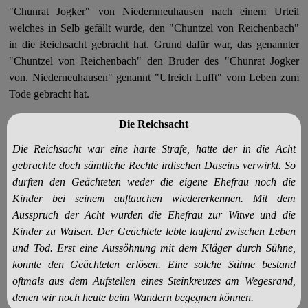
"Chunrat Jogker" von Niedernneuhausen nach einem Urteil
welches in Selb gefällt wurde, den "Chuntzel von Reichenbach"
in die Reichsacht gebracht hat. Grund dafür war, das genannter
"Chuntzel von Reichenbach" den Bruder des "Chunrat Jogker
von. Niederneuhausen" genannt "Ulreich Lufft" vom Leben zum
Tode gebracht hat.
Die Reichsacht
Die Reichsacht war eine harte Strafe, hatte der in die Acht
gebrachte doch sämtliche Rechte irdischen Daseins verwirkt. So
durften den Geächteten weder die eigene Ehefrau noch die
Kinder bei seinem auftauchen wiedererkennen. Mit dem
Ausspruch der Acht wurden die Ehefrau zur Witwe und die
Kinder zu Waisen. Der Geächtete lebte laufend zwischen Leben
und Tod. Erst eine Aussöhnung mit dem Kläger durch Sühne,
konnte den Geächteten erlösen. Eine solche Sühne bestand
oftmals aus dem Aufstellen eines Steinkreuzes am Wegesrand,
denen wir noch heute beim Wandern begegnen können.