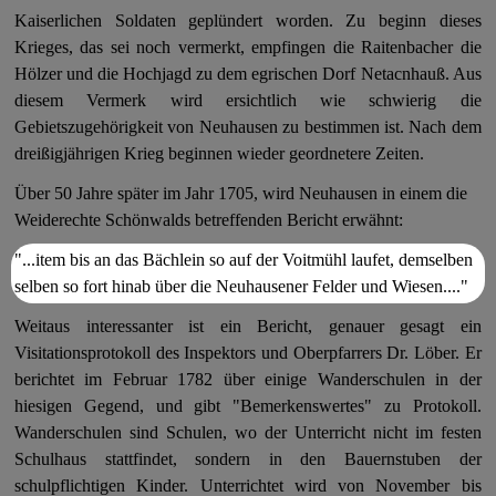
Kaiserlichen Soldaten geplündert worden. Zu beginn dieses
Krieges, das sei noch vermerkt, empfingen die Raitenbacher die
Hölzer und die Hochjagd zu dem egrischen Dorf Netacnhauß. Aus
diesem Vermerk wird ersichtlich wie schwierig die
Gebietszugehörigkeit von Neuhausen zu bestimmen ist. Nach dem
dreißigjährigen Krieg beginnen wieder geordnetere Zeiten.
Über 50 Jahre später im Jahr 1705, wird Neuhausen in einem die
Weiderechte Schönwalds betreffenden Bericht erwähnt:
"...item bis an das Bächlein so auf der Voitmühl laufet, demselben
selben so fort hinab über die Neuhausener Felder und Wiesen...."
Weitaus interessanter ist ein Bericht, genauer gesagt ein
Visitationsprotokoll des Inspektors und Oberpfarrers Dr. Löber. Er
berichtet im Februar 1782 über einige Wanderschulen in der
hiesigen Gegend, und gibt "Bemerkenswertes" zu Protokoll.
Wanderschulen sind Schulen, wo der Unterricht nicht im festen
Schulhaus stattfindet, sondern in den Bauernstuben der
schulpflichtigen Kinder. Unterrichtet wird von November bis