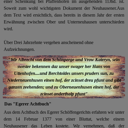
einer Schenkung bei Pfaffenhofen im ausgehenden 11Jhd. ist.
Soweit zum wohl wichtigsten Dokument der Neuhausener.Aus
dem Text wird ersichtlich, dass bereits in diesem Jahr der ersten
Erwähnung zwischen Ober und Unterneuhausen unterschieden
wird.
Über Drei Jahrzehnte vergehen anscheinend ohne
Aufzeichnungen.
"Wir Albrecht von dem Schönperge und Vrow Kateryn, sein
swester bekennen daz unser swager her Hans von
Uttenhofen....und Berchtoldes unsers pruders sun, zu
Niederneuenhusen einen hof, der zcinset dreu pfunt und gibt
ganzen zeehenden; und zu Oberneuenhusen einen hof, der
zcinset anderthalp pfunt"
Das "Egerer Achtbuch"
Aus dem Achtbuch des Egerer Schöffengerichts erfahren wir unter
dem 14 Februar 1377 von einer Bluttat, welche einem
Neuhausener das Leben kostete. Wir vernehmen, daß der