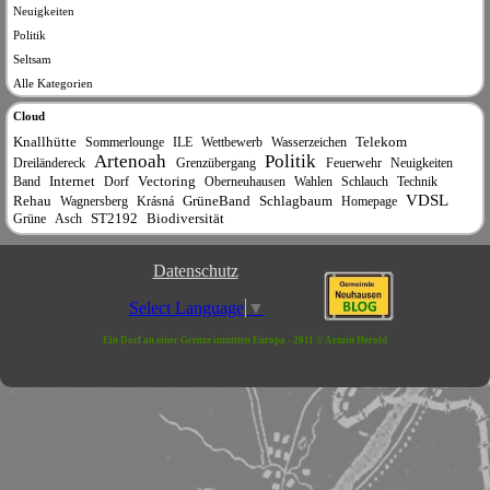
Neuigkeiten
Politik
Seltsam
Alle Kategorien
Cloud
Knallhütte
Telekom
Sommerlounge
ILE
Wettbewerb
Wasserzeichen
Artenoah
Politik
Dreiländereck
Grenzübergang
Feuerwehr
Neuigkeiten
Internet
Vectoring
Band
Dorf
Oberneuhausen
Wahlen
Schlauch
Technik
VDSL
Rehau
GrüneBand
Schlagbaum
Wagnersberg
Krásná
Homepage
ST2192
Biodiversität
Grüne
Asch
Datenschutz
Select Language
▼
Ein Dorf an einer Grenze inmitten Europa - 2011 © Armin Herold