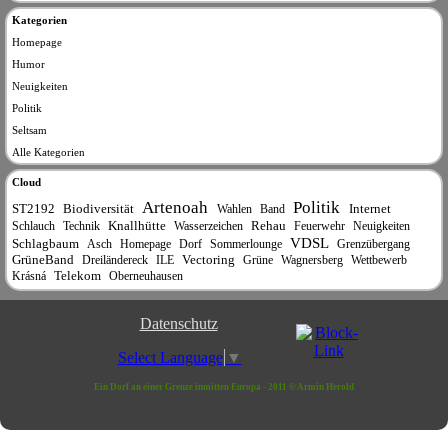
Kategorien
Homepage
Humor
Neuigkeiten
Politik
Seltsam
Alle Kategorien
Cloud
Artenoah
Politik
ST2192
Biodiversität
Internet
Wahlen
Band
Knallhütte
Rehau
Schlauch
Technik
Wasserzeichen
Feuerwehr
Neuigkeiten
VDSL
Schlagbaum
Asch
Homepage
Dorf
Sommerlounge
Grenzübergang
GrüneBand
Vectoring
Dreiländereck
ILE
Grüne
Wagnersberg
Wettbewerb
Telekom
Krásná
Oberneuhausen
Datenschutz
Select Language
▼
Ein Dorf an einer Grenze inmitten Europa - 2011 © Armin Herold