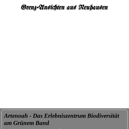
Grenz-Ansichten aus Neuhausen
Artenoah - Das Erlebniszentrum Biodiversität
am Grünem Band