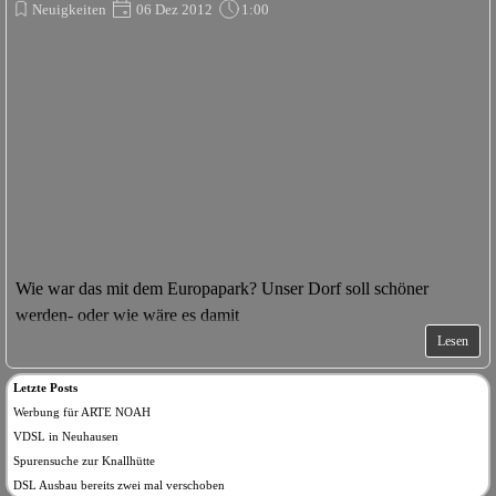
Neuigkeiten
06 Dez 2012
1:00
Wie war das mit dem Europapark? Unser Dorf soll schöner
werden- oder wie wäre es damit
Lesen
Letzte Posts
Werbung für ARTE NOAH
VDSL in Neuhausen
Spurensuche zur Knallhütte
DSL Ausbau bereits zwei mal verschoben