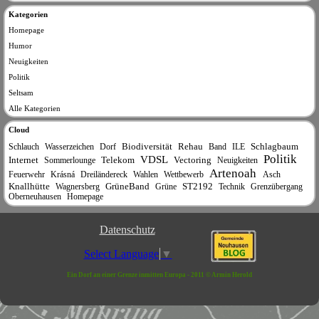
Kategorien
Homepage
Humor
Neuigkeiten
Politik
Seltsam
Alle Kategorien
Cloud
Biodiversität
Rehau
Schlagbaum
Schlauch
Wasserzeichen
Dorf
Band
ILE
Politik
VDSL
Internet
Telekom
Vectoring
Sommerlounge
Neuigkeiten
Artenoah
Feuerwehr
Krásná
Dreiländereck
Wahlen
Wettbewerb
Asch
Knallhütte
GrüneBand
ST2192
Wagnersberg
Grüne
Technik
Grenzübergang
Oberneuhausen
Homepage
Datenschutz
Select Language
▼
Ein Dorf an einer Grenze inmitten Europa - 2011 © Armin Herold